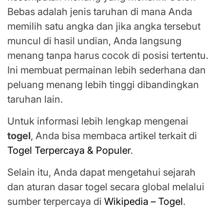
Bebas adalah jenis taruhan di mana Anda
memilih satu angka dan jika angka tersebut
muncul di hasil undian, Anda langsung
menang tanpa harus cocok di posisi tertentu.
Ini membuat permainan lebih sederhana dan
peluang menang lebih tinggi dibandingkan
taruhan lain.
Untuk informasi lebih lengkap mengenai
togel
, Anda bisa membaca artikel terkait di
Togel Terpercaya & Populer
.
Selain itu, Anda dapat mengetahui sejarah
dan aturan dasar togel secara global melalui
sumber terpercaya di
Wikipedia – Togel
.