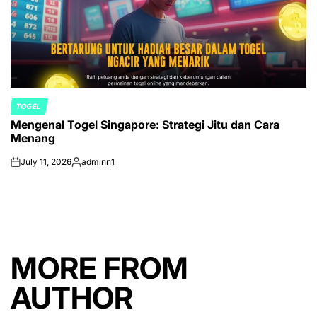
TOGEL
POSTED
Mengenal Togel Singapore: Strategi Jitu dan Cara
IN
Menang
July 11, 2026
adminn1
on
Posted
by
MORE FROM
AUTHOR