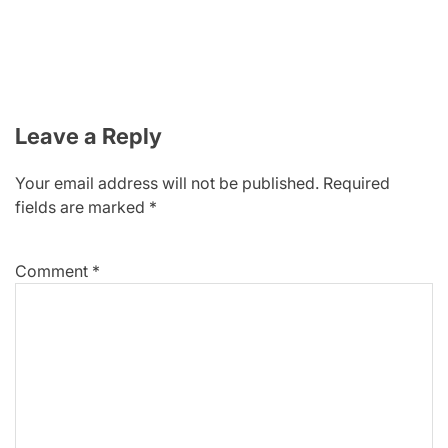
Leave a Reply
Your email address will not be published.
Required
fields are marked
*
Comment
*