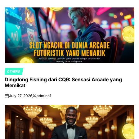
OTHERS
POSTED
Dingdong Fishing dari CQ9: Sensasi Arcade yang
IN
Memikat
July 27, 2026
adminn1
on
Posted
by