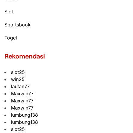
Slot
Sportsbook
Togel
Rekomendasi
slot25
win25
lautan77
Maxwin77
Maxwin77
Maxwin77
lumbung138
lumbung138
slot25