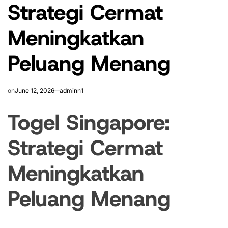
Strategi Cermat
Meningkatkan
Peluang Menang
on
June 12, 2026
adminn1
Togel Singapore:
Strategi Cermat
Meningkatkan
Peluang Menang