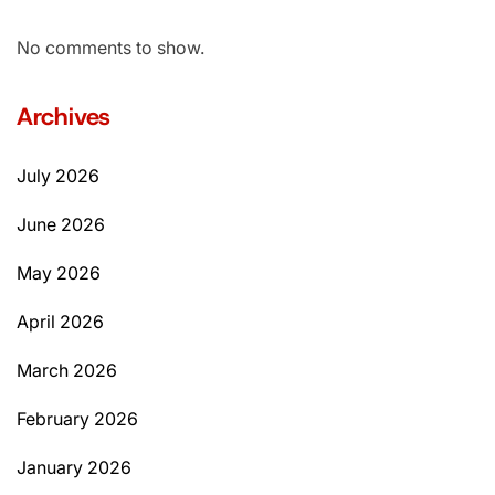
No comments to show.
Archives
July 2026
June 2026
May 2026
April 2026
March 2026
February 2026
January 2026