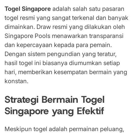
Togel Singapore
adalah salah satu pasaran
togel resmi yang sangat terkenal dan banyak
dimainkan. Draw resmi yang dilakukan oleh
Singapore Pools menawarkan transparansi
dan kepercayaan kepada para pemain.
Dengan sistem pengundian yang teratur,
hasil togel ini biasanya diumumkan setiap
hari, memberikan kesempatan bermain yang
konstan.
Strategi Bermain Togel
Singapore yang Efektif
Meskipun togel adalah permainan peluang,