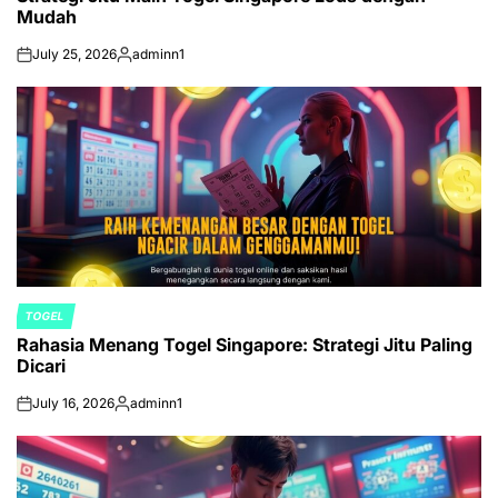
Mudah
July 25, 2026
adminn1
on
Posted
by
TOGEL
POSTED
Rahasia Menang Togel Singapore: Strategi Jitu Paling
IN
Dicari
July 16, 2026
adminn1
on
Posted
by