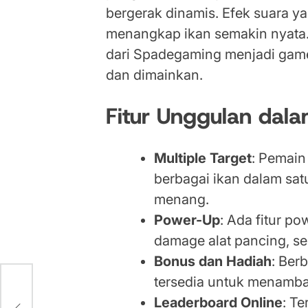
bergerak dinamis. Efek suara ya
menangkap ikan semakin nyata. 
dari Spadegaming menjadi game
dan dimainkan.
Fitur Unggulan dal
Multiple Target
: Pemai
berbagai ikan dalam sa
menang.
Power-Up
: Ada fitur p
damage alat pancing, se
Bonus dan Hadiah
: Ber
tersedia untuk menamba
Leaderboard Online
: T