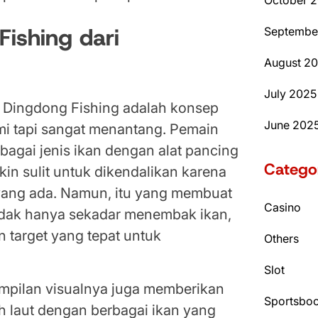
October 
ishing dari
Septembe
August 2
July 2025
ri Dingdong Fishing adalah konsep
June 202
i tapi sangat menantang. Pemain
agai jenis ikan dengan alat pancing
Catego
in sulit untuk dikendalikan karena
yang ada. Namun, itu yang membuat
Casino
Tidak hanya sekadar menembak ikan,
 target yang tepat untuk
Others
Slot
tampilan visualnya juga memberikan
Sportsbo
 laut dengan berbagai ikan yang