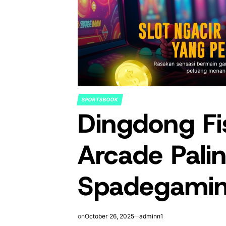
SPORTSBOOK
POSTED
Dingdong Fi
IN
Arcade Palin
Spadegami
on
October 26, 2025
adminn1