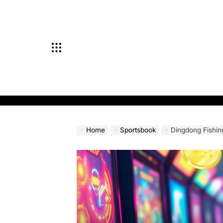
Skip
to
content
Home
Sportsbook
Dingdong Fishin