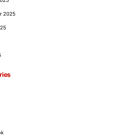
2025
r 2025
025
5
ries
ok