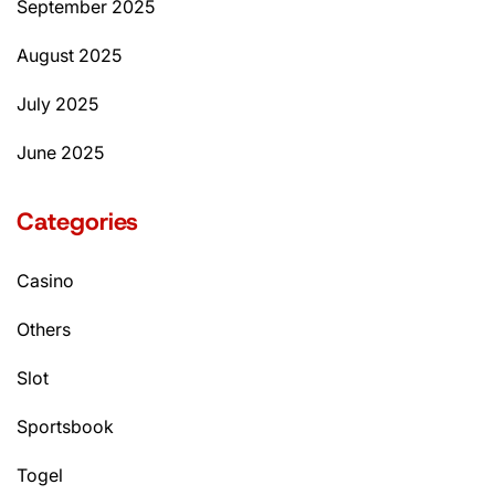
September 2025
August 2025
July 2025
June 2025
Categories
Casino
Others
Slot
Sportsbook
Togel