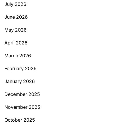
July 2026
June 2026
May 2026
April 2026
March 2026
February 2026
January 2026
December 2025
November 2025
October 2025