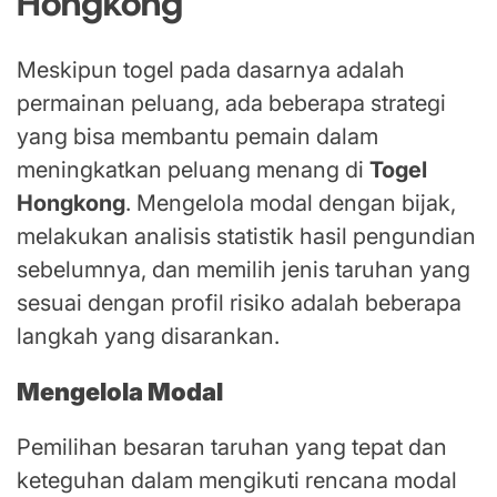
Hongkong
Meskipun togel pada dasarnya adalah
permainan peluang, ada beberapa strategi
yang bisa membantu pemain dalam
meningkatkan peluang menang di
Togel
Hongkong
. Mengelola modal dengan bijak,
melakukan analisis statistik hasil pengundian
sebelumnya, dan memilih jenis taruhan yang
sesuai dengan profil risiko adalah beberapa
langkah yang disarankan.
Mengelola Modal
Pemilihan besaran taruhan yang tepat dan
keteguhan dalam mengikuti rencana modal