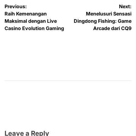
Post
Previous:
Next:
Raih Kemenangan
Menelusuri Sensasi
navigation
Maksimal dengan Live
Dingdong Fishing: Game
Casino Evolution Gaming
Arcade dari CQ9
Leave a Reply