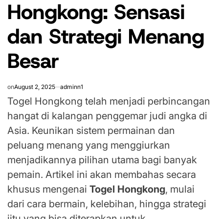
Hongkong: Sensasi
dan Strategi Menang
Besar
on
August 2, 2025
adminn1
Togel Hongkong telah menjadi perbincangan
hangat di kalangan penggemar judi angka di
Asia. Keunikan sistem permainan dan
peluang menang yang menggiurkan
menjadikannya pilihan utama bagi banyak
pemain. Artikel ini akan membahas secara
khusus mengenai
Togel Hongkong
, mulai
dari cara bermain, kelebihan, hingga strategi
jitu yang bisa diterapkan untuk