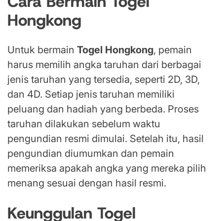
Cara Bermain Togel
Hongkong
Untuk bermain
Togel Hongkong
, pemain
harus memilih angka taruhan dari berbagai
jenis taruhan yang tersedia, seperti 2D, 3D,
dan 4D. Setiap jenis taruhan memiliki
peluang dan hadiah yang berbeda. Proses
taruhan dilakukan sebelum waktu
pengundian resmi dimulai. Setelah itu, hasil
pengundian diumumkan dan pemain
memeriksa apakah angka yang mereka pilih
menang sesuai dengan hasil resmi.
Keunggulan Togel