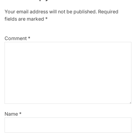
Your email address will not be published.
Required
fields are marked
*
Comment
*
Name
*