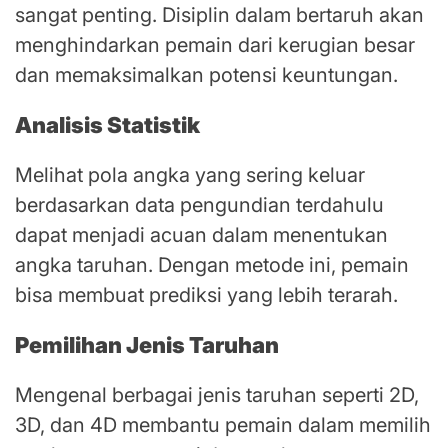
sangat penting. Disiplin dalam bertaruh akan
menghindarkan pemain dari kerugian besar
dan memaksimalkan potensi keuntungan.
Analisis Statistik
Melihat pola angka yang sering keluar
berdasarkan data pengundian terdahulu
dapat menjadi acuan dalam menentukan
angka taruhan. Dengan metode ini, pemain
bisa membuat prediksi yang lebih terarah.
Pemilihan Jenis Taruhan
Mengenal berbagai jenis taruhan seperti 2D,
3D, dan 4D membantu pemain dalam memilih