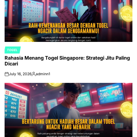
TOGEL
POSTED
Rahasia Menang Togel Singapore: Strategi Jitu Paling
IN
Dicari
July 16, 2026
adminn1
on
Posted
by