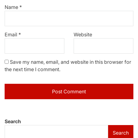
Name
*
Email
*
Website
Save my name, email, and website in this browser for
the next time I comment.
Search
Search