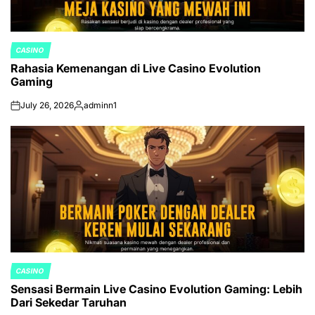
CASINO
POSTED
Rahasia Kemenangan di Live Casino Evolution
IN
Gaming
July 26, 2026
adminn1
on
Posted
by
CASINO
POSTED
Sensasi Bermain Live Casino Evolution Gaming: Lebih
IN
Dari Sekedar Taruhan