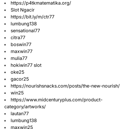
https://p4tkmatematika.org/
Slot Ngacir
https://bit.ly/m/ctr77
lumbung138
sensational77
citra77
boswin77
maxwin77
mulia77
hokiwin77 slot
oke25
gacor25
https://nourishsnacks.com/posts/the-new-nourish/
win25
https://www.midcenturyplus.com/product-
category/artworks/
lautan77
lumbung138
maxwin25