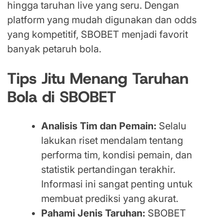
hingga taruhan live yang seru. Dengan
platform yang mudah digunakan dan odds
yang kompetitif, SBOBET menjadi favorit
banyak petaruh bola.
Tips Jitu Menang Taruhan
Bola di SBOBET
Analisis Tim dan Pemain:
Selalu
lakukan riset mendalam tentang
performa tim, kondisi pemain, dan
statistik pertandingan terakhir.
Informasi ini sangat penting untuk
membuat prediksi yang akurat.
Pahami Jenis Taruhan:
SBOBET