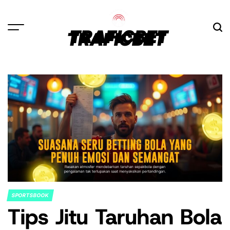
Skip
to
content
TRAFICBET
SPORTSBOOK
POSTED
Tips Jitu Taruhan Bola
IN