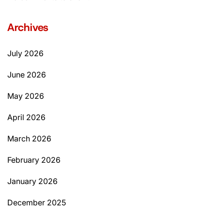
Archives
July 2026
June 2026
May 2026
April 2026
March 2026
February 2026
January 2026
December 2025