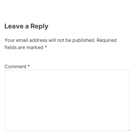
Leave a Reply
Your email address will not be published.
Required
fields are marked
*
Comment
*