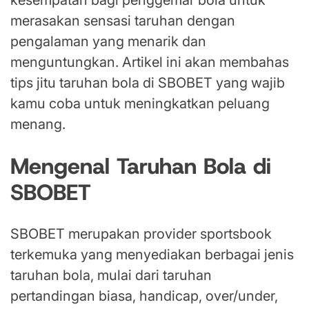
kesempatan bagi penggemar bola untuk
merasakan sensasi taruhan dengan
pengalaman yang menarik dan
menguntungkan. Artikel ini akan membahas
tips jitu taruhan bola di SBOBET yang wajib
kamu coba untuk meningkatkan peluang
menang.
Mengenal Taruhan Bola di
SBOBET
SBOBET merupakan provider sportsbook
terkemuka yang menyediakan berbagai jenis
taruhan bola, mulai dari taruhan
pertandingan biasa, handicap, over/under,