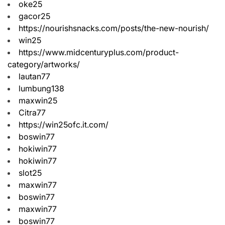
oke25
gacor25
https://nourishsnacks.com/posts/the-new-nourish/
win25
https://www.midcenturyplus.com/product-
category/artworks/
lautan77
lumbung138
maxwin25
Citra77
https://win25ofc.it.com/
boswin77
hokiwin77
hokiwin77
slot25
maxwin77
boswin77
maxwin77
boswin77