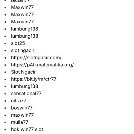
lautan77
Maxwin77
Maxwin77
Maxwin77
lumbung138
lumbung138
slot25
slot ngacir
https://slotngacir.com/
https://p4tkmatematika.org/
Slot Ngacir
https://bit.ly/m/ctr77
lumbung138
sensational77
citra77
boswin77
maxwin77
mulia77
hokiwin77 slot