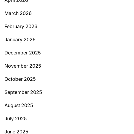
April 2026
March 2026
February 2026
January 2026
December 2025
November 2025
October 2025
September 2025
August 2025
July 2025
June 2025