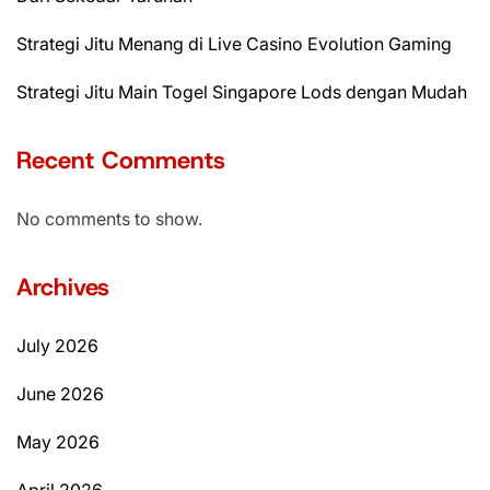
Strategi Jitu Menang di Live Casino Evolution Gaming
Strategi Jitu Main Togel Singapore Lods dengan Mudah
Recent Comments
No comments to show.
Archives
July 2026
June 2026
May 2026