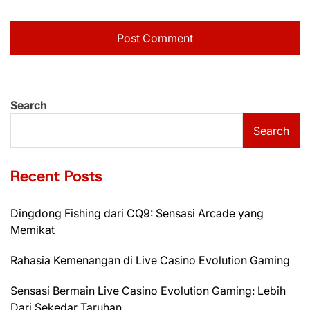
Search
Search
Recent Posts
Dingdong Fishing dari CQ9: Sensasi Arcade yang
Memikat
Rahasia Kemenangan di Live Casino Evolution Gaming
Sensasi Bermain Live Casino Evolution Gaming: Lebih
Dari Sekedar Taruhan