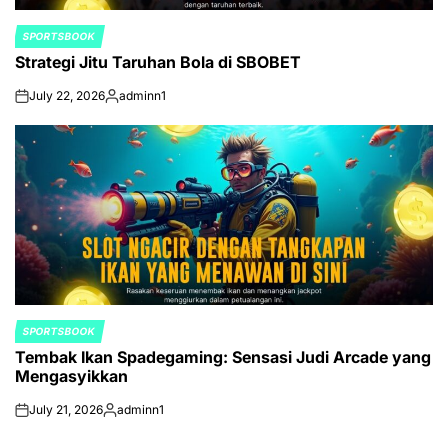
SPORTSBOOK
POSTED
Strategi Jitu Taruhan Bola di SBOBET
IN
July 22, 2026
adminn1
on
Posted
by
SPORTSBOOK
POSTED
Tembak Ikan Spadegaming: Sensasi Judi Arcade yang
IN
Mengasyikkan
July 21, 2026
adminn1
on
Posted
by