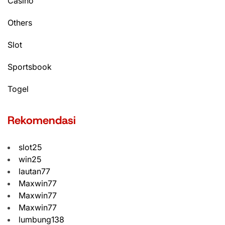
Casino
Others
Slot
Sportsbook
Togel
Rekomendasi
slot25
win25
lautan77
Maxwin77
Maxwin77
Maxwin77
lumbung138