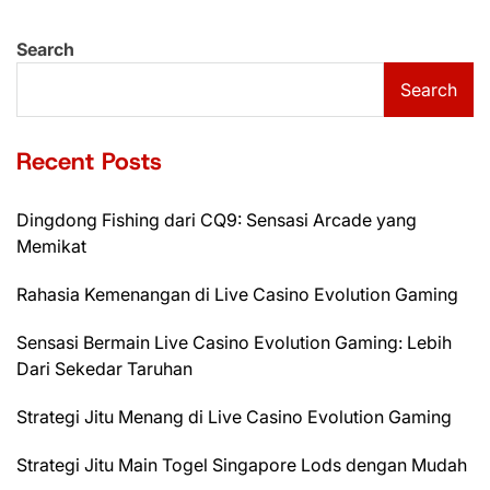
Search
Search
Recent Posts
Dingdong Fishing dari CQ9: Sensasi Arcade yang
Memikat
Rahasia Kemenangan di Live Casino Evolution Gaming
Sensasi Bermain Live Casino Evolution Gaming: Lebih
Dari Sekedar Taruhan
Strategi Jitu Menang di Live Casino Evolution Gaming
Strategi Jitu Main Togel Singapore Lods dengan Mudah