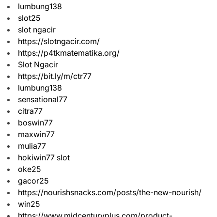
lumbung138
slot25
slot ngacir
https://slotngacir.com/
https://p4tkmatematika.org/
Slot Ngacir
https://bit.ly/m/ctr77
lumbung138
sensational77
citra77
boswin77
maxwin77
mulia77
hokiwin77 slot
oke25
gacor25
https://nourishsnacks.com/posts/the-new-nourish/
win25
https://www.midcenturyplus.com/product-