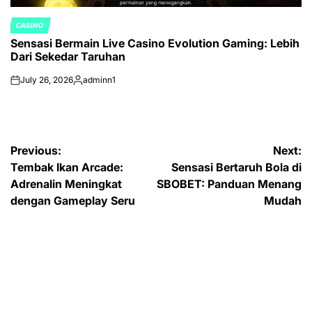
CASINO
POSTED
Sensasi Bermain Live Casino Evolution Gaming: Lebih
IN
Dari Sekedar Taruhan
July 26, 2026
adminn1
on
Posted
by
Post
Previous:
Next:
Tembak Ikan Arcade:
Sensasi Bertaruh Bola di
navigation
Adrenalin Meningkat
SBOBET: Panduan Menang
dengan Gameplay Seru
Mudah