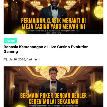
CASINO
POSTED
Rahasia Kemenangan di Live Casino Evolution
IN
Gaming
July 26, 2026
adminn1
on
Posted
by