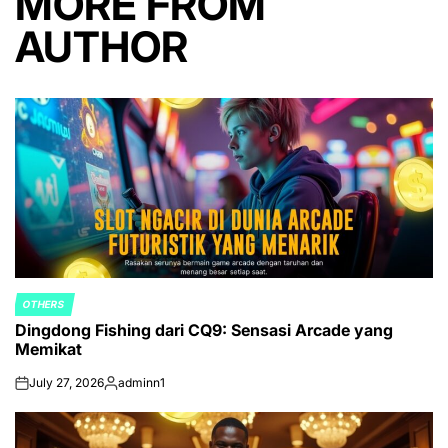
MORE FROM
AUTHOR
OTHERS
POSTED
Dingdong Fishing dari CQ9: Sensasi Arcade yang
IN
Memikat
July 27, 2026
adminn1
on
Posted
by