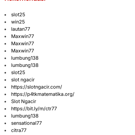
slot25
win25
lautan77
Maxwin77
Maxwin77
Maxwin77
lumbung138
lumbung138
slot25
slot ngacir
https://slotngacir.com/
https://p4tkmatematika.org/
Slot Ngacir
https://bit.ly/m/ctr77
lumbung138
sensational77
citra77