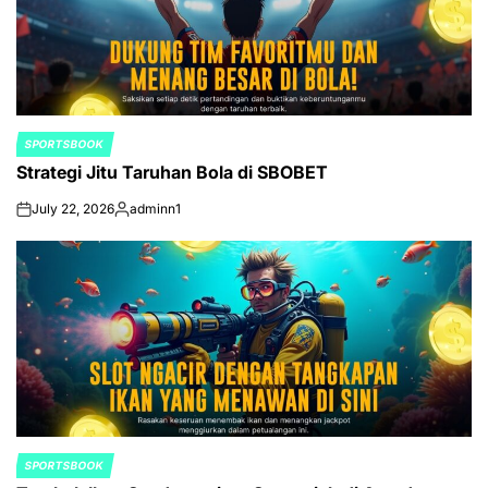
SPORTSBOOK
POSTED
Strategi Jitu Taruhan Bola di SBOBET
IN
July 22, 2026
adminn1
on
Posted
by
SPORTSBOOK
POSTED