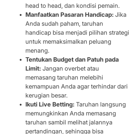
head to head, dan kondisi pemain.
Manfaatkan Pasaran Handicap:
Jika
Anda sudah paham, taruhan
handicap bisa menjadi pilihan strategi
untuk memaksimalkan peluang
menang.
Tentukan Budget dan Patuh pada
Limit:
Jangan overbet atau
memasang taruhan melebihi
kemampuan Anda agar terhindar dari
kerugian besar.
Ikuti Live Betting:
Taruhan langsung
memungkinkan Anda memasang
taruhan sambil melihat jalannya
pertandingan, sehingga bisa