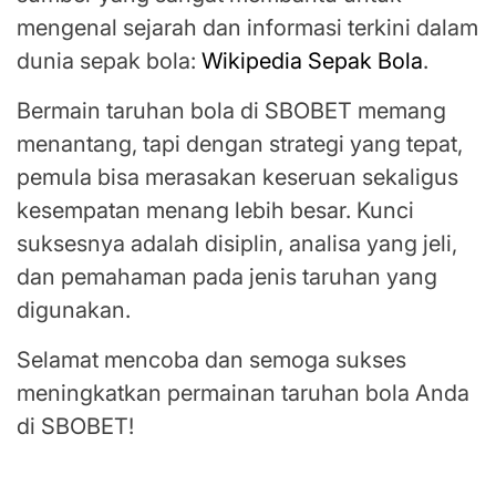
mengenal sejarah dan informasi terkini dalam
dunia sepak bola:
Wikipedia Sepak Bola
.
Bermain taruhan bola di SBOBET memang
menantang, tapi dengan strategi yang tepat,
pemula bisa merasakan keseruan sekaligus
kesempatan menang lebih besar. Kunci
suksesnya adalah disiplin, analisa yang jeli,
dan pemahaman pada jenis taruhan yang
digunakan.
Selamat mencoba dan semoga sukses
meningkatkan permainan taruhan bola Anda
di SBOBET!