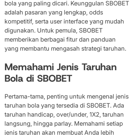
bola yang paling dicari. Keunggulan SBOBET
adalah pasaran yang lengkap, odds
kompetitif, serta user interface yang mudah
digunakan. Untuk pemula, SBOBET
memberikan berbagai fitur dan panduan
yang membantu mengasah strategi taruhan.
Memahami Jenis Taruhan
Bola di SBOBET
Pertama-tama, penting untuk mengenal jenis
taruhan bola yang tersedia di SBOBET. Ada
taruhan handicap, over/under, 1X2, taruhan
langsung, hingga parlay. Memahami setiap
jenis taruhan akan membuat Anda lebih