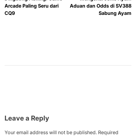
navigation
Arcade Paling Seru dari
Aduan dan Odds di SV388
CQ9
Sabung Ayam
Leave a Reply
Your email address will not be published.
Required