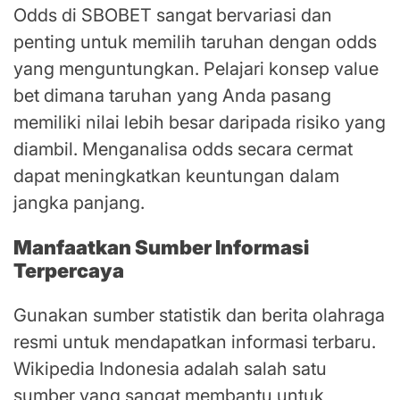
Odds di SBOBET sangat bervariasi dan
penting untuk memilih taruhan dengan odds
yang menguntungkan. Pelajari konsep value
bet dimana taruhan yang Anda pasang
memiliki nilai lebih besar daripada risiko yang
diambil. Menganalisa odds secara cermat
dapat meningkatkan keuntungan dalam
jangka panjang.
Manfaatkan Sumber Informasi
Terpercaya
Gunakan sumber statistik dan berita olahraga
resmi untuk mendapatkan informasi terbaru.
Wikipedia Indonesia adalah salah satu
sumber yang sangat membantu untuk