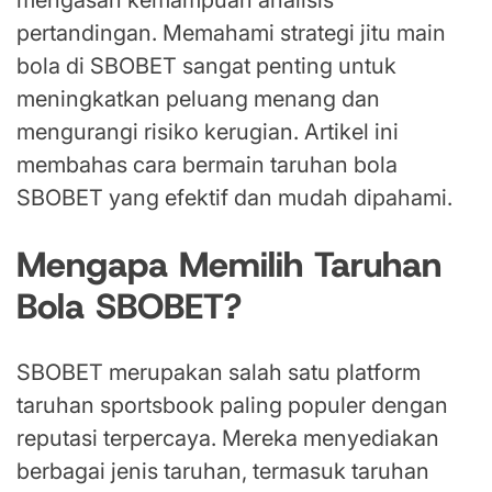
mengasah kemampuan analisis
pertandingan. Memahami strategi jitu main
bola di SBOBET sangat penting untuk
meningkatkan peluang menang dan
mengurangi risiko kerugian. Artikel ini
membahas cara bermain taruhan bola
SBOBET yang efektif dan mudah dipahami.
Mengapa Memilih Taruhan
Bola SBOBET?
SBOBET merupakan salah satu platform
taruhan sportsbook paling populer dengan
reputasi terpercaya. Mereka menyediakan
berbagai jenis taruhan, termasuk taruhan