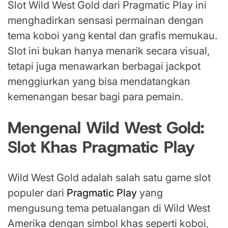
Slot Wild West Gold dari Pragmatic Play ini
menghadirkan sensasi permainan dengan
tema koboi yang kental dan grafis memukau.
Slot ini bukan hanya menarik secara visual,
tetapi juga menawarkan berbagai jackpot
menggiurkan yang bisa mendatangkan
kemenangan besar bagi para pemain.
Mengenal Wild West Gold:
Slot Khas Pragmatic Play
Wild West Gold adalah salah satu game slot
populer dari
Pragmatic Play
yang
mengusung tema petualangan di Wild West
Amerika dengan simbol khas seperti koboi,