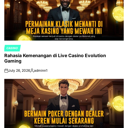
CASINO
POSTED
Rahasia Kemenangan di Live Casino Evolution
IN
Gaming
July 26, 2026
adminn1
on
Posted
by