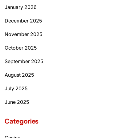
January 2026
December 2025
November 2025
October 2025
September 2025
August 2025
July 2025
June 2025
Categories
Casino