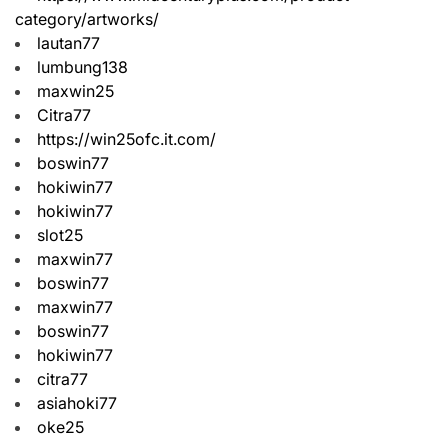
category/artworks/
lautan77
lumbung138
maxwin25
Citra77
https://win25ofc.it.com/
boswin77
hokiwin77
hokiwin77
slot25
maxwin77
boswin77
maxwin77
boswin77
hokiwin77
citra77
asiahoki77
oke25