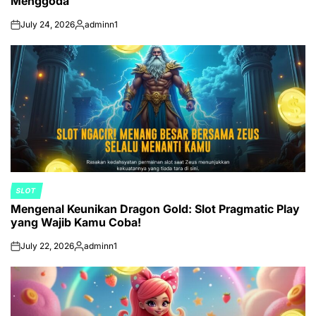
Menggoda
July 24, 2026
adminn1
on
Posted
by
SLOT
POSTED
Mengenal Keunikan Dragon Gold: Slot Pragmatic Play
IN
yang Wajib Kamu Coba!
July 22, 2026
adminn1
on
Posted
by