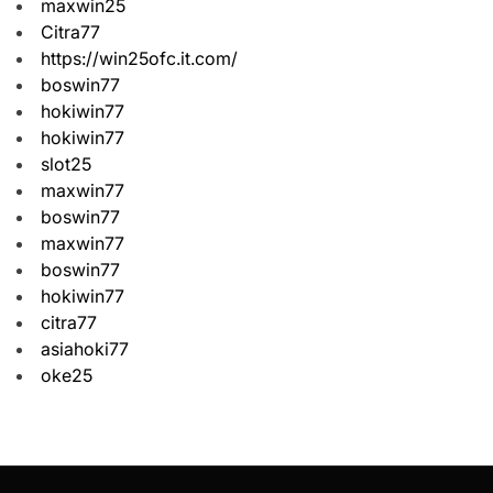
maxwin25
Citra77
https://win25ofc.it.com/
boswin77
hokiwin77
hokiwin77
slot25
maxwin77
boswin77
maxwin77
boswin77
hokiwin77
citra77
asiahoki77
oke25