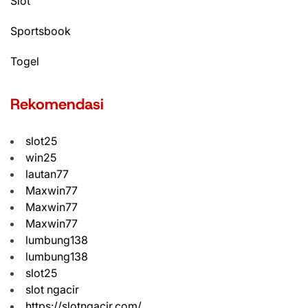
Slot
Sportsbook
Togel
Rekomendasi
slot25
win25
lautan77
Maxwin77
Maxwin77
Maxwin77
lumbung138
lumbung138
slot25
slot ngacir
https://slotngacir.com/