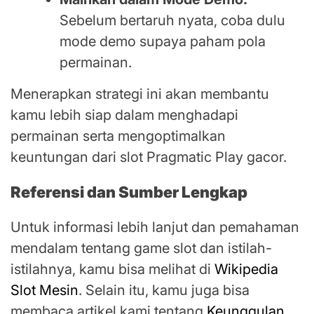
Sebelum bertaruh nyata, coba dulu
mode demo supaya paham pola
permainan.
Menerapkan strategi ini akan membantu
kamu lebih siap dalam menghadapi
permainan serta mengoptimalkan
keuntungan dari slot Pragmatic Play gacor.
Referensi dan Sumber Lengkap
Untuk informasi lebih lanjut dan pemahaman
mendalam tentang game slot dan istilah-
istilahnya, kamu bisa melihat di
Wikipedia
Slot Mesin
. Selain itu, kamu juga bisa
membaca artikel kami tentang
Keunggulan