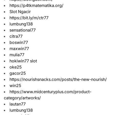
https://p4tkmatematika.org/
Slot Ngacir
https://bit.ly/m/ctr77
lumbung138
sensational77
citra77
boswin77
maxwin77
mulia77
hokiwin77 slot
oke25
gacor25
https://nourishsnacks.com/posts/the-new-nourish/
win25
https://www.midcenturyplus.com/product-
category/artworks/
lautan77
lumbung138