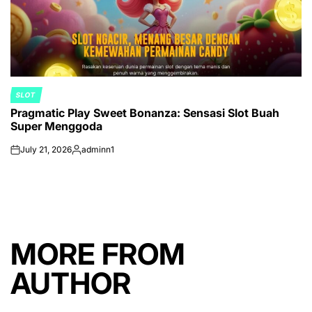
SLOT
POSTED
Pragmatic Play Sweet Bonanza: Sensasi Slot Buah
IN
Super Menggoda
July 21, 2026
adminn1
on
Posted
by
MORE FROM
AUTHOR