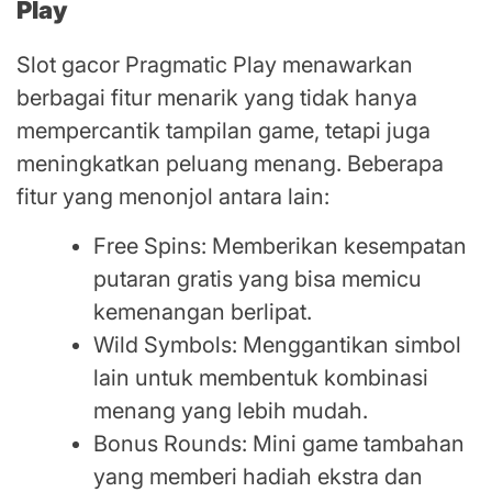
Play
Slot gacor Pragmatic Play menawarkan
berbagai fitur menarik yang tidak hanya
mempercantik tampilan game, tetapi juga
meningkatkan peluang menang. Beberapa
fitur yang menonjol antara lain:
Free Spins: Memberikan kesempatan
putaran gratis yang bisa memicu
kemenangan berlipat.
Wild Symbols: Menggantikan simbol
lain untuk membentuk kombinasi
menang yang lebih mudah.
Bonus Rounds: Mini game tambahan
yang memberi hadiah ekstra dan