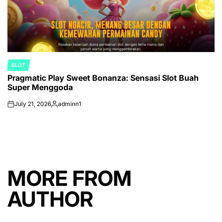
SLOT
POSTED
Pragmatic Play Sweet Bonanza: Sensasi Slot Buah
IN
Super Menggoda
July 21, 2026
adminn1
on
Posted
by
MORE FROM
AUTHOR