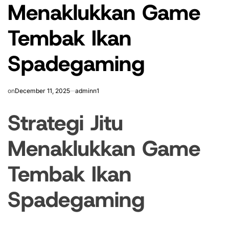
Menaklukkan Game
Tembak Ikan
Spadegaming
on
December 11, 2025
adminn1
Strategi Jitu
Menaklukkan Game
Tembak Ikan
Spadegaming