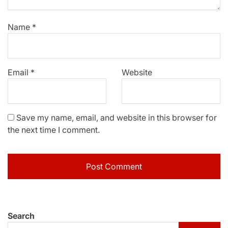
Name
*
Email
*
Website
Save my name, email, and website in this browser for
the next time I comment.
Search