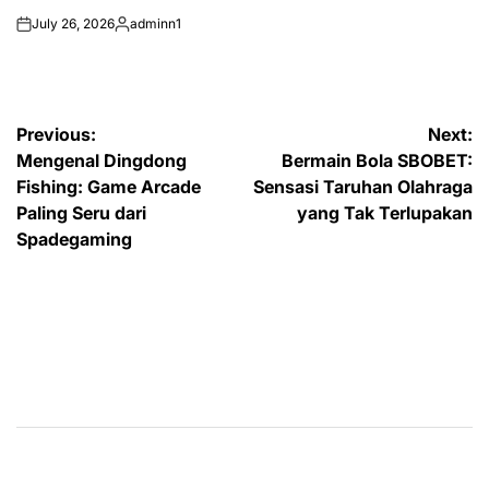
July 26, 2026
adminn1
on
Posted
by
Post
Previous:
Next:
Mengenal Dingdong
Bermain Bola SBOBET:
navigation
Fishing: Game Arcade
Sensasi Taruhan Olahraga
Paling Seru dari
yang Tak Terlupakan
Spadegaming