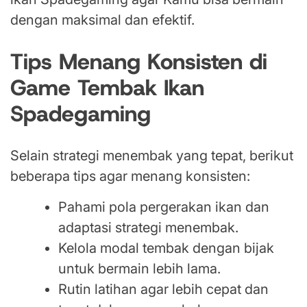
dengan maksimal dan efektif.
Tips Menang Konsisten di
Game Tembak Ikan
Spadegaming
Selain strategi menembak yang tepat, berikut
beberapa tips agar menang konsisten:
Pahami pola pergerakan ikan dan
adaptasi strategi menembak.
Kelola modal tembak dengan bijak
untuk bermain lebih lama.
Rutin latihan agar lebih cepat dan