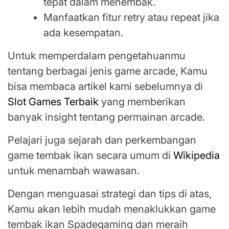
tepat dalam menembak.
Manfaatkan fitur retry atau repeat jika
ada kesempatan.
Untuk memperdalam pengetahuanmu
tentang berbagai jenis game arcade, Kamu
bisa membaca artikel kami sebelumnya di
Slot Games Terbaik
yang memberikan
banyak insight tentang permainan arcade.
Pelajari juga sejarah dan perkembangan
game tembak ikan secara umum di
Wikipedia
untuk menambah wawasan.
Dengan menguasai strategi dan tips di atas,
Kamu akan lebih mudah menaklukkan game
tembak ikan Spadegaming dan meraih