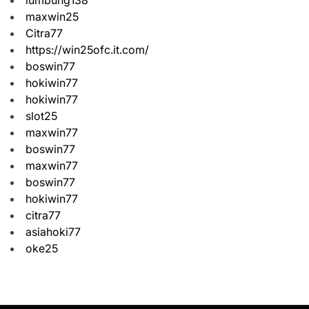
maxwin25
Citra77
https://win25ofc.it.com/
boswin77
hokiwin77
hokiwin77
slot25
maxwin77
boswin77
maxwin77
boswin77
hokiwin77
citra77
asiahoki77
oke25