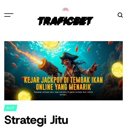
Skip
to
content
TRAFICBET
SLOT
POSTED
Strategi Jitu
IN