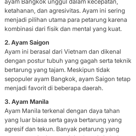
ayam Bangkok unggul dalam kecepatan,
ketahanan, dan agresivitas. Ayam ini sering
menjadi pilihan utama para petarung karena
kombinasi dari fisik dan mental yang kuat.
2. Ayam Saigon
Ayam ini berasal dari Vietnam dan dikenal
dengan postur tubuh yang gagah serta teknik
bertarung yang tajam. Meskipun tidak
sepopuler ayam Bangkok, ayam Saigon tetap
menjadi favorit di beberapa daerah.
3. Ayam Manila
Ayam Manila terkenal dengan daya tahan
yang luar biasa serta gaya bertarung yang
agresif dan tekun. Banyak petarung yang