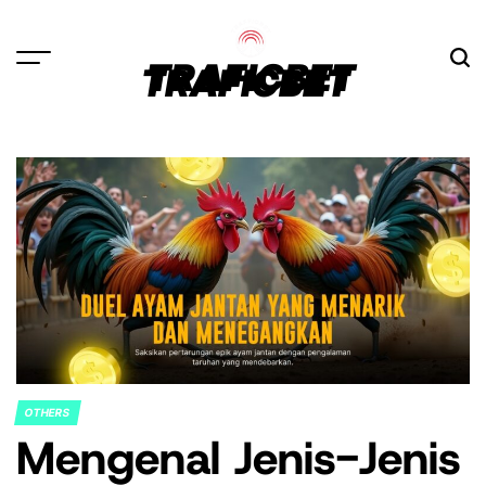
Skip
to
content
TRAFICBET
OTHERS
POSTED
Mengenal Jenis-Jenis
IN