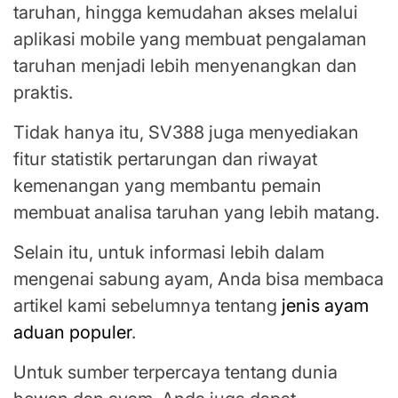
taruhan, hingga kemudahan akses melalui
aplikasi mobile yang membuat pengalaman
taruhan menjadi lebih menyenangkan dan
praktis.
Tidak hanya itu, SV388 juga menyediakan
fitur statistik pertarungan dan riwayat
kemenangan yang membantu pemain
membuat analisa taruhan yang lebih matang.
Selain itu, untuk informasi lebih dalam
mengenai sabung ayam, Anda bisa membaca
artikel kami sebelumnya tentang
jenis ayam
aduan populer
.
Untuk sumber terpercaya tentang dunia