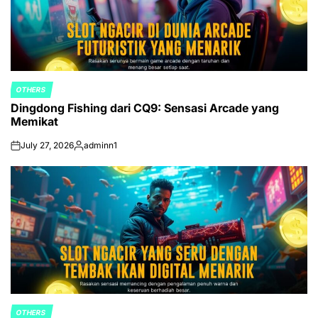
OTHERS
POSTED
Dingdong Fishing dari CQ9: Sensasi Arcade yang
IN
Memikat
July 27, 2026
adminn1
on
Posted
by
OTHERS
POSTED