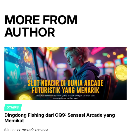
MORE FROM
AUTHOR
OTHERS
POSTED
Dingdong Fishing dari CQ9: Sensasi Arcade yang
IN
Memikat
July 27, 2026
adminn1