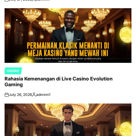
on
Posted
by
CASINO
POSTED
Rahasia Kemenangan di Live Casino Evolution
IN
Gaming
July 26, 2026
adminn1
on
Posted
by