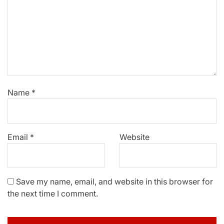
Name
*
Email
*
Website
Save my name, email, and website in this browser for
the next time I comment.