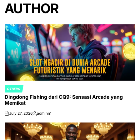
AUTHOR
OTHERS
POSTED
Dingdong Fishing dari CQ9: Sensasi Arcade yang
IN
Memikat
July 27, 2026
adminn1
on
Posted
by