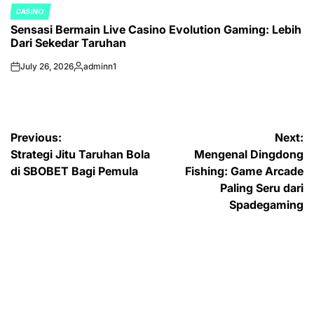
CASINO
POSTED
Sensasi Bermain Live Casino Evolution Gaming: Lebih
IN
Dari Sekedar Taruhan
July 26, 2026
adminn1
on
Posted
by
Post
Previous:
Next:
Strategi Jitu Taruhan Bola
Mengenal Dingdong
navigation
di SBOBET Bagi Pemula
Fishing: Game Arcade
Paling Seru dari
Spadegaming