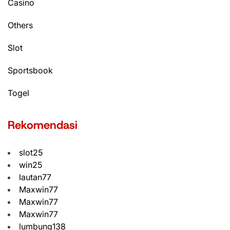
Casino
Others
Slot
Sportsbook
Togel
Rekomendasi
slot25
win25
lautan77
Maxwin77
Maxwin77
Maxwin77
lumbung138