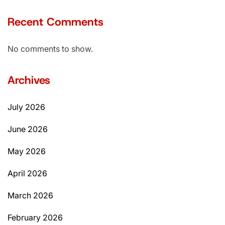
Recent Comments
No comments to show.
Archives
July 2026
June 2026
May 2026
April 2026
March 2026
February 2026