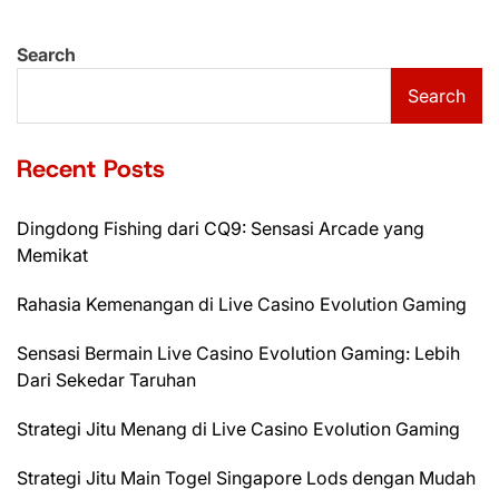
Search
Search
Recent Posts
Dingdong Fishing dari CQ9: Sensasi Arcade yang
Memikat
Rahasia Kemenangan di Live Casino Evolution Gaming
Sensasi Bermain Live Casino Evolution Gaming: Lebih
Dari Sekedar Taruhan
Strategi Jitu Menang di Live Casino Evolution Gaming
Strategi Jitu Main Togel Singapore Lods dengan Mudah