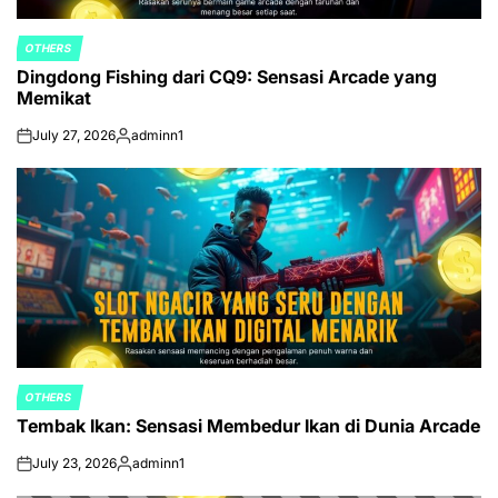
OTHERS
POSTED
Dingdong Fishing dari CQ9: Sensasi Arcade yang
IN
Memikat
July 27, 2026
adminn1
on
Posted
by
OTHERS
POSTED
Tembak Ikan: Sensasi Membedur Ikan di Dunia Arcade
IN
July 23, 2026
adminn1
on
Posted
by