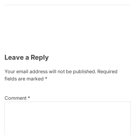
Leave a Reply
Your email address will not be published.
Required
fields are marked
*
Comment
*