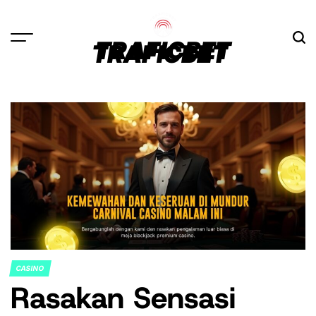
Skip
to
content
TRAFICBET
CASINO
POSTED
Rasakan Sensasi
IN