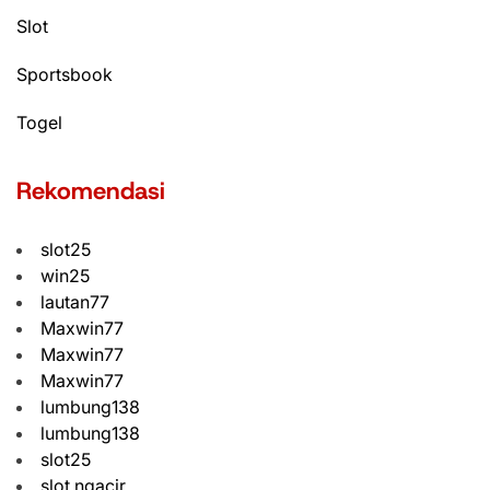
Slot
Sportsbook
Togel
Rekomendasi
slot25
win25
lautan77
Maxwin77
Maxwin77
Maxwin77
lumbung138
lumbung138
slot25
slot ngacir