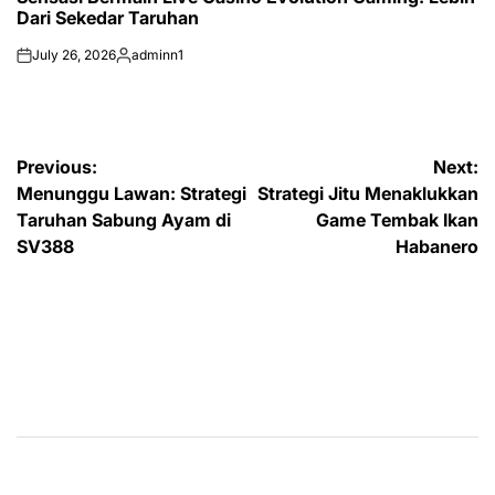
Dari Sekedar Taruhan
July 26, 2026
adminn1
on
Posted
by
Post
Previous:
Next:
Menunggu Lawan: Strategi
Strategi Jitu Menaklukkan
navigation
Taruhan Sabung Ayam di
Game Tembak Ikan
SV388
Habanero