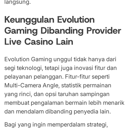
langsung.
Keunggulan Evolution
Gaming Dibanding Provider
Live Casino Lain
Evolution Gaming unggul tidak hanya dari
segi teknologi, tetapi juga inovasi fitur dan
pelayanan pelanggan. Fitur-fitur seperti
Multi-Camera Angle, statistik permainan
yang rinci, dan opsi taruhan sampingan
membuat pengalaman bermain lebih menarik
dan mendalam dibanding penyedia lain.
Bagi yang ingin memperdalam strategi,