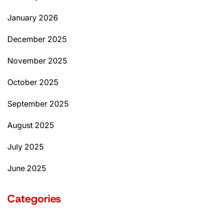
January 2026
December 2025
November 2025
October 2025
September 2025
August 2025
July 2025
June 2025
Categories