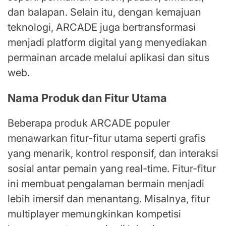
dan balapan. Selain itu, dengan kemajuan
teknologi, ARCADE juga bertransformasi
menjadi platform digital yang menyediakan
permainan arcade melalui aplikasi dan situs
web.
Nama Produk dan Fitur Utama
Beberapa produk ARCADE populer
menawarkan fitur-fitur utama seperti grafis
yang menarik, kontrol responsif, dan interaksi
sosial antar pemain yang real-time. Fitur-fitur
ini membuat pengalaman bermain menjadi
lebih imersif dan menantang. Misalnya, fitur
multiplayer memungkinkan kompetisi