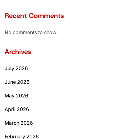
Recent Comments
No comments to show.
Archives
July 2026
June 2026
May 2026
April 2026
March 2026
February 2026