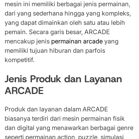
mesin ini memiliki berbagai jenis permainan,
dari yang sederhana hingga yang kompleks,
yang dapat dimainkan oleh satu atau lebih
pemain. Secara garis besar, ARCADE
mencakup jenis
permainan arcade
yang
memiliki tujuan hiburan dan parfois
kompetitif.
Jenis Produk dan Layanan
ARCADE
Produk dan layanan dalam ARCADE
biasanya terdiri dari mesin permainan fisik
dan digital yang menawarkan berbagai genre
seperti permainan action, puzzle, simulasi,