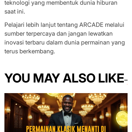
teknologi yang membentuk dunia hiburan
saat ini.
Pelajari lebih lanjut tentang ARCADE melalui
sumber terpercaya dan jangan lewatkan
inovasi terbaru dalam dunia permainan yang
terus berkembang.
YOU MAY ALSO LIKE