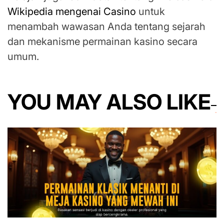
Wikipedia mengenai Casino
untuk
menambah wawasan Anda tentang sejarah
dan mekanisme permainan kasino secara
umum.
YOU MAY ALSO LIKE