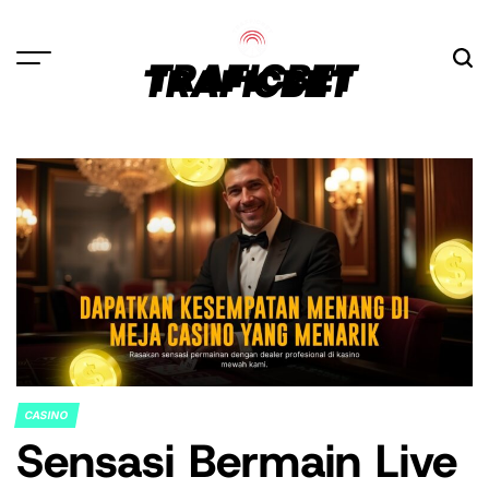
Skip
to
content
TRAFICBET
CASINO
POSTED
Sensasi Bermain Live
IN