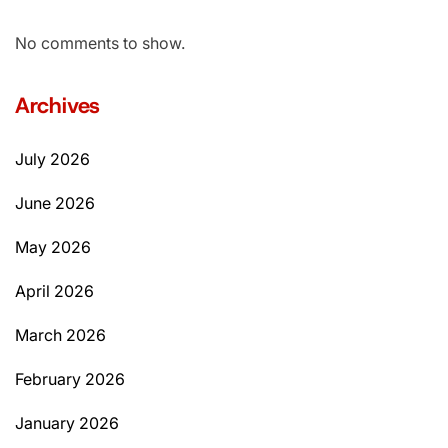
No comments to show.
Archives
July 2026
June 2026
May 2026
April 2026
March 2026
February 2026
January 2026