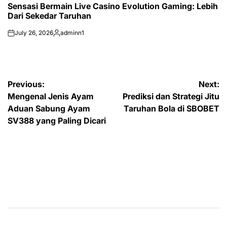
Sensasi Bermain Live Casino Evolution Gaming: Lebih
IN
Dari Sekedar Taruhan
July 26, 2026
adminn1
on
Posted
by
Post
Previous:
Next:
Mengenal Jenis Ayam
Prediksi dan Strategi Jitu
navigation
Aduan Sabung Ayam
Taruhan Bola di SBOBET
SV388 yang Paling Dicari