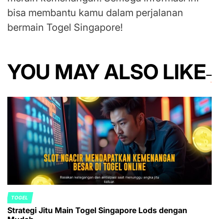
bisa membantu kamu dalam perjalanan
bermain Togel Singapore!
YOU MAY ALSO LIKE
TOGEL
POSTED
Strategi Jitu Main Togel Singapore Lods dengan
IN