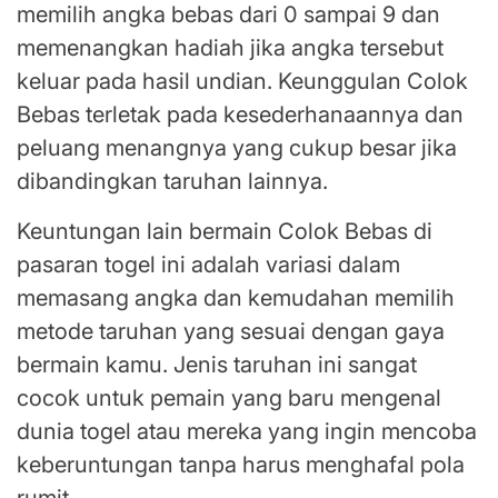
memilih angka bebas dari 0 sampai 9 dan
memenangkan hadiah jika angka tersebut
keluar pada hasil undian. Keunggulan Colok
Bebas terletak pada kesederhanaannya dan
peluang menangnya yang cukup besar jika
dibandingkan taruhan lainnya.
Keuntungan lain bermain Colok Bebas di
pasaran togel ini adalah variasi dalam
memasang angka dan kemudahan memilih
metode taruhan yang sesuai dengan gaya
bermain kamu. Jenis taruhan ini sangat
cocok untuk pemain yang baru mengenal
dunia togel atau mereka yang ingin mencoba
keberuntungan tanpa harus menghafal pola
rumit.