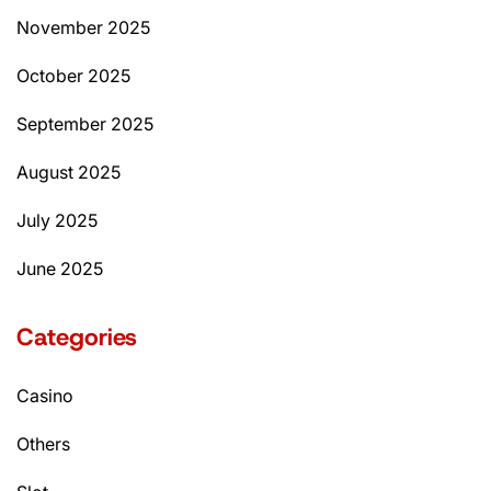
November 2025
October 2025
September 2025
August 2025
July 2025
June 2025
Categories
Casino
Others