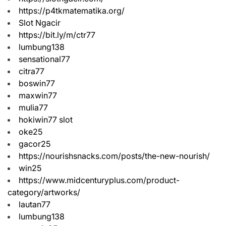
https://p4tkmatematika.org/
Slot Ngacir
https://bit.ly/m/ctr77
lumbung138
sensational77
citra77
boswin77
maxwin77
mulia77
hokiwin77 slot
oke25
gacor25
https://nourishsnacks.com/posts/the-new-nourish/
win25
https://www.midcenturyplus.com/product-
category/artworks/
lautan77
lumbung138