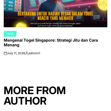
TOGEL
POSTED
Mengenal Togel Singapore: Strategi Jitu dan Cara
IN
Menang
July 11, 2026
adminn1
on
Posted
by
MORE FROM
AUTHOR