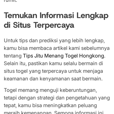
Temukan Informasi Lengkap
di Situs Terpercaya
Untuk tips dan prediksi yang lebih lengkap,
kamu bisa membaca artikel kami sebelumnya
tentang
Tips Jitu Menang Togel Hongkong
.
Selain itu, pastikan kamu selalu bermain di
situs togel yang terpercaya untuk menjaga
keamanan dan kenyamanan saat bermain.
Togel memang menguji keberuntungan,
tetapi dengan strategi dan pengetahuan yang
tepat, kamu bisa meningkatkan peluang
meraih kemenangan. Semoga informasi ini