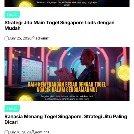
TOGEL
POSTED
Strategi Jitu Main Togel Singapore Lods dengan
IN
Mudah
July 25, 2026
adminn1
on
Posted
by
TOGEL
POSTED
Rahasia Menang Togel Singapore: Strategi Jitu Paling
IN
Dicari
July 16, 2026
adminn1