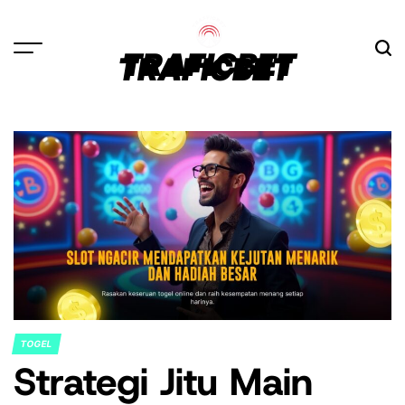
Skip
to
content
TRAFICBET
TOGEL
POSTED
Strategi Jitu Main
IN