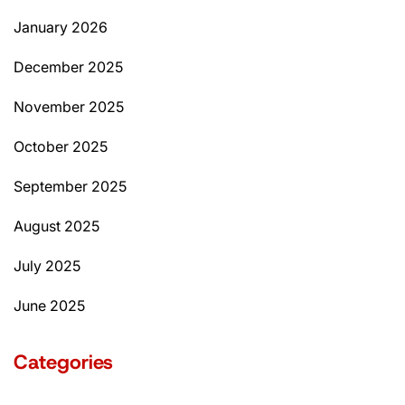
January 2026
December 2025
November 2025
October 2025
September 2025
August 2025
July 2025
June 2025
Categories