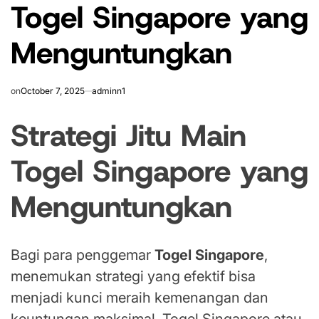
Togel Singapore yang
Menguntungkan
on
October 7, 2025
adminn1
Strategi Jitu Main
Togel Singapore yang
Menguntungkan
Bagi para penggemar
Togel Singapore
,
menemukan strategi yang efektif bisa
menjadi kunci meraih kemenangan dan