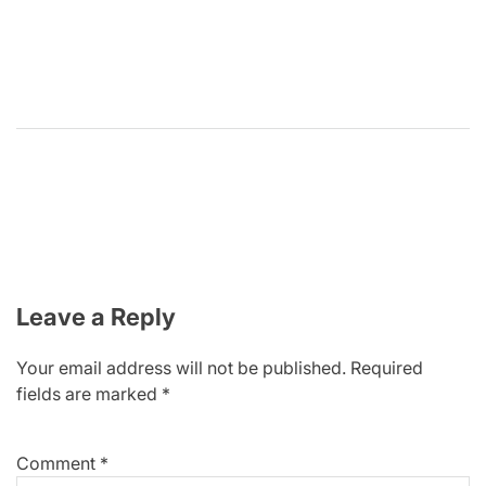
Leave a Reply
Your email address will not be published.
Required
fields are marked
*
Comment
*