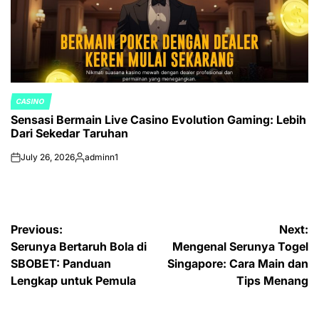
CASINO
POSTED
Sensasi Bermain Live Casino Evolution Gaming: Lebih
IN
Dari Sekedar Taruhan
July 26, 2026
adminn1
on
Posted
by
Post
Previous:
Next:
Serunya Bertaruh Bola di
Mengenal Serunya Togel
navigation
SBOBET: Panduan
Singapore: Cara Main dan
Lengkap untuk Pemula
Tips Menang