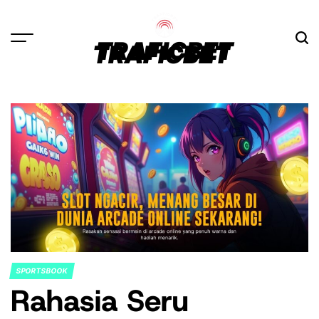
Skip
to
content
TRAFICBET
SPORTSBOOK
POSTED
Rahasia Seru
IN