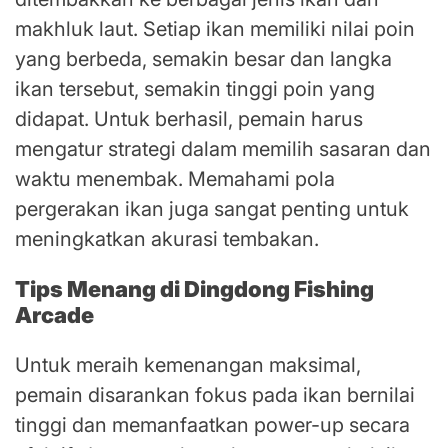
makhluk laut. Setiap ikan memiliki nilai poin
yang berbeda, semakin besar dan langka
ikan tersebut, semakin tinggi poin yang
didapat. Untuk berhasil, pemain harus
mengatur strategi dalam memilih sasaran dan
waktu menembak. Memahami pola
pergerakan ikan juga sangat penting untuk
meningkatkan akurasi tembakan.
Tips Menang di Dingdong Fishing
Arcade
Untuk meraih kemenangan maksimal,
pemain disarankan fokus pada ikan bernilai
tinggi dan memanfaatkan power-up secara