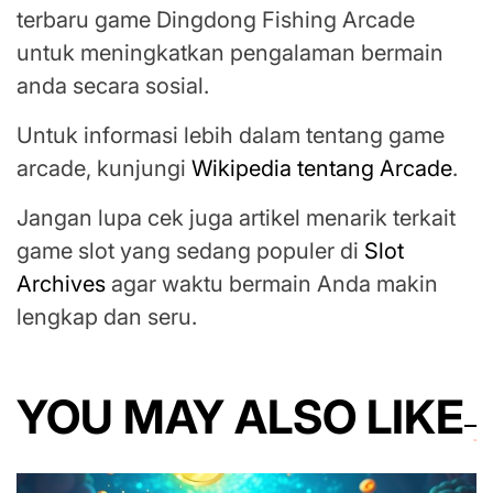
terbaru game Dingdong Fishing Arcade
untuk meningkatkan pengalaman bermain
anda secara sosial.
Untuk informasi lebih dalam tentang game
arcade, kunjungi
Wikipedia tentang Arcade
.
Jangan lupa cek juga artikel menarik terkait
game slot yang sedang populer di
Slot
Archives
agar waktu bermain Anda makin
lengkap dan seru.
YOU MAY ALSO LIKE