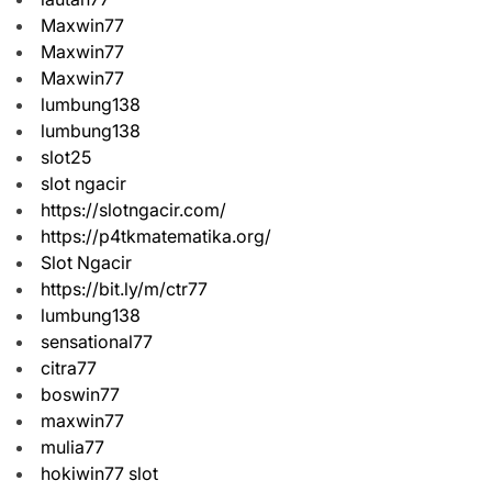
Maxwin77
Maxwin77
Maxwin77
lumbung138
lumbung138
slot25
slot ngacir
https://slotngacir.com/
https://p4tkmatematika.org/
Slot Ngacir
https://bit.ly/m/ctr77
lumbung138
sensational77
citra77
boswin77
maxwin77
mulia77
hokiwin77 slot