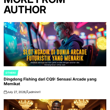
AUTHOR
OTHERS
POSTED
Dingdong Fishing dari CQ9: Sensasi Arcade yang
IN
Memikat
July 27, 2026
adminn1
on
Posted
by