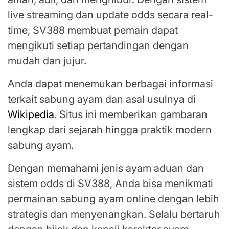
live streaming dan update odds secara real-
time, SV388 membuat pemain dapat
mengikuti setiap pertandingan dengan
mudah dan jujur.
Anda dapat menemukan berbagai informasi
terkait sabung ayam dan asal usulnya di
Wikipedia
. Situs ini memberikan gambaran
lengkap dari sejarah hingga praktik modern
sabung ayam.
Dengan memahami jenis ayam aduan dan
sistem odds di SV388, Anda bisa menikmati
permainan sabung ayam online dengan lebih
strategis dan menyenangkan. Selalu bertaruh