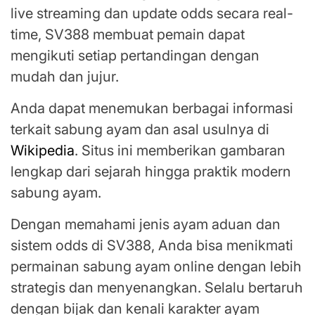
live streaming dan update odds secara real-
time, SV388 membuat pemain dapat
mengikuti setiap pertandingan dengan
mudah dan jujur.
Anda dapat menemukan berbagai informasi
terkait sabung ayam dan asal usulnya di
Wikipedia
. Situs ini memberikan gambaran
lengkap dari sejarah hingga praktik modern
sabung ayam.
Dengan memahami jenis ayam aduan dan
sistem odds di SV388, Anda bisa menikmati
permainan sabung ayam online dengan lebih
strategis dan menyenangkan. Selalu bertaruh
dengan bijak dan kenali karakter ayam