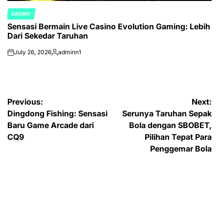
CASINO
POSTED
Sensasi Bermain Live Casino Evolution Gaming: Lebih
IN
Dari Sekedar Taruhan
July 26, 2026
adminn1
on
Posted
by
Post
Previous:
Next:
Dingdong Fishing: Sensasi
Serunya Taruhan Sepak
navigation
Baru Game Arcade dari
Bola dengan SBOBET,
CQ9
Pilihan Tepat Para
Penggemar Bola