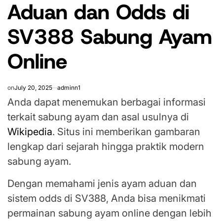
Aduan dan Odds di
SV388 Sabung Ayam
Online
on
July 20, 2025
adminn1
Anda dapat menemukan berbagai informasi
terkait sabung ayam dan asal usulnya di
Wikipedia
. Situs ini memberikan gambaran
lengkap dari sejarah hingga praktik modern
sabung ayam.
Dengan memahami jenis ayam aduan dan
sistem odds di SV388, Anda bisa menikmati
permainan sabung ayam online dengan lebih