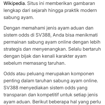
Wikipedia
. Situs ini memberikan gambaran
lengkap dari sejarah hingga praktik modern
sabung ayam.
Dengan memahami jenis ayam aduan dan
sistem odds di SV388, Anda bisa menikmati
permainan sabung ayam online dengan lebih
strategis dan menyenangkan. Selalu bertaruh
dengan bijak dan kenali karakter ayam
sebelum memasang taruhan.
Odds atau peluang merupakan komponen
penting dalam taruhan sabung ayam online.
SV388 menyediakan sistem odds yang
transparan dan kompetitif untuk setiap jenis
ayam aduan. Berikut beberapa hal yang perlu