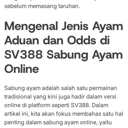
sebelum memasang taruhan.
Mengenal Jenis Ayam
Aduan dan Odds di
SV388 Sabung Ayam
Online
Sabung ayam adalah salah satu permainan
tradisional yang kini juga hadir dalam versi
online di platform seperti SV388. Dalam
artikel ini, kita akan fokus membahas satu hal
penting dalam sabung ayam online, yaitu