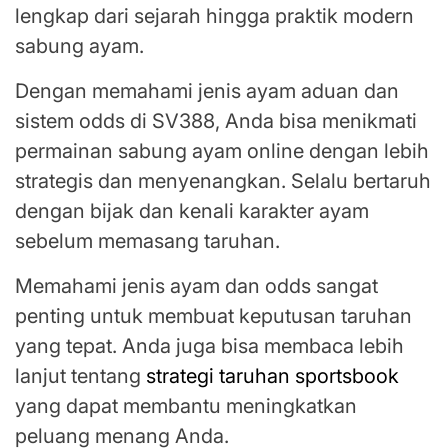
lengkap dari sejarah hingga praktik modern
sabung ayam.
Dengan memahami jenis ayam aduan dan
sistem odds di SV388, Anda bisa menikmati
permainan sabung ayam online dengan lebih
strategis dan menyenangkan. Selalu bertaruh
dengan bijak dan kenali karakter ayam
sebelum memasang taruhan.
Memahami jenis ayam dan odds sangat
penting untuk membuat keputusan taruhan
yang tepat. Anda juga bisa membaca lebih
lanjut tentang
strategi taruhan sportsbook
yang dapat membantu meningkatkan
peluang menang Anda.