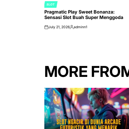
SLOT
POSTED
Pragmatic Play Sweet Bonanza:
IN
Sensasi Slot Buah Super Menggoda
July 21, 2026
adminn1
on
Posted
by
MORE FRO