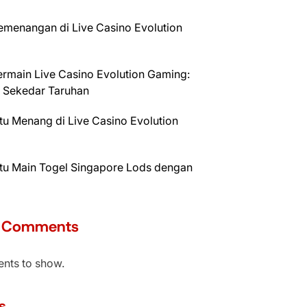
emenangan di Live Casino Evolution
ermain Live Casino Evolution Gaming:
i Sekedar Taruhan
itu Menang di Live Casino Evolution
Jitu Main Togel Singapore Lods dengan
t Comments
nts to show.
s