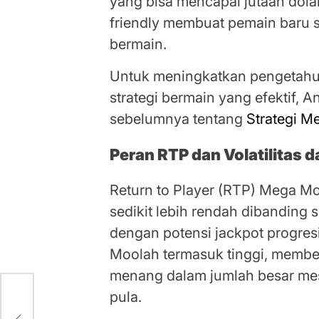
yang bisa mencapai jutaan dolar
friendly membuat pemain baru 
bermain.
Untuk meningkatkan pengetahu
strategi bermain yang efektif, 
sebelumnya tentang
Strategi M
Peran RTP dan Volatilitas
Return to Player (RTP) Mega M
sedikit lebih rendah dibanding s
dengan potensi jackpot progresi
Moolah termasuk tinggi, membe
menang dalam jumlah besar mesk
pula.
pore