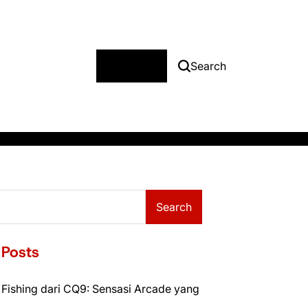
Menu
Search
Search
 Posts
Fishing dari CQ9: Sensasi Arcade yang