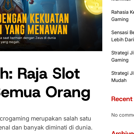
Rahasia K
Gaming
Sensasi B
Lebih Dar
Strategi J
Gaming
: Raja Slot
Strategi 
Mudah
Semua Orang
Recen
No comme
icrogaming merupakan salah satu
enal dan banyak diminati di dunia.
Archive