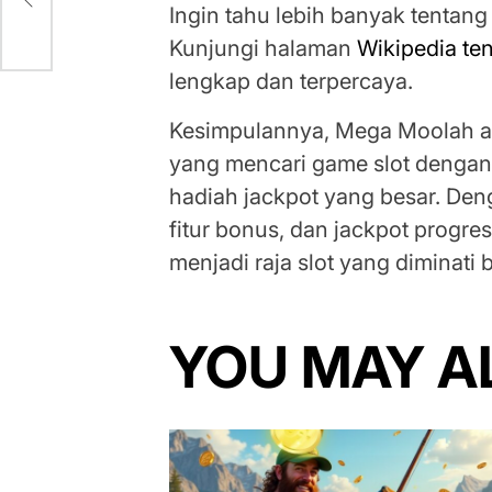
Ingin tahu lebih banyak tentan
Kunjungi halaman
Wikipedia te
lengkap dan terpercaya.
Kesimpulannya, Mega Moolah ada
yang mencari game slot dengan 
hadiah jackpot yang besar. De
fitur bonus, dan jackpot progres
menjadi raja slot yang diminati
YOU MAY A