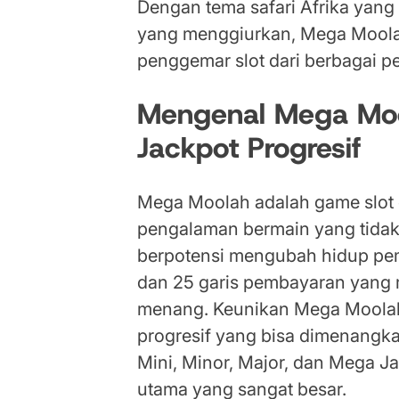
Dengan tema safari Afrika yang 
yang menggiurkan, Mega Moolah
penggemar slot dari berbagai pe
Mengenal Mega Moo
Jackpot Progresif
Mega Moolah adalah game slot
pengalaman bermain yang tidak
berpotensi mengubah hidup pema
dan 25 garis pembayaran yang
menang. Keunikan Mega Moolah
progresif yang bisa dimenangka
Mini, Minor, Major, dan Mega J
utama yang sangat besar.