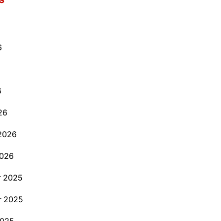
6
6
26
2026
2026
 2025
 2025