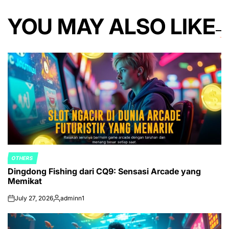
YOU MAY ALSO LIKE
OTHERS
POSTED
Dingdong Fishing dari CQ9: Sensasi Arcade yang
IN
Memikat
July 27, 2026
adminn1
on
Posted
by