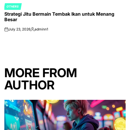
OTHERS
POSTED
Strategi Jitu Bermain Tembak Ikan untuk Menang
IN
Besar
July 23, 2026
adminn1
on
Posted
by
MORE FROM
AUTHOR