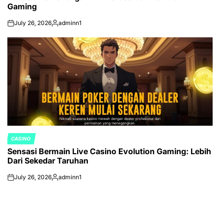
Gaming
July 26, 2026
adminn1
on
Posted
by
CASINO
POSTED
Sensasi Bermain Live Casino Evolution Gaming: Lebih
IN
Dari Sekedar Taruhan
July 26, 2026
adminn1
on
Posted
by