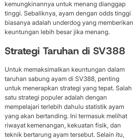
kemungkinannya untuk menang dianggap
tinggi. Sebaliknya, ayam dengan odds tinggi
biasanya adalah underdog yang memberikan
keuntungan lebih besar jika menang.
Strategi Taruhan di SV388
Untuk memaksimalkan keuntungan dalam
taruhan sabung ayam di SV388, penting
untuk menerapkan strategi yang tepat. Salah
satu strategi populer adalah dengan
mempelajari terlebih dahulu statistik ayam
yang akan bertanding. Ini termasuk melihat
riwayat kemenangan, kekuatan fisik, dan
teknik bertarung ayam tersebut. Selain itu,