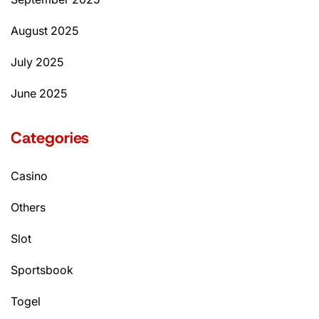
August 2025
July 2025
June 2025
Categories
Casino
Others
Slot
Sportsbook
Togel