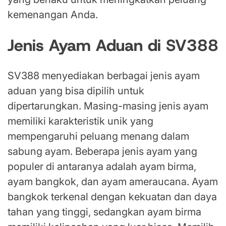
kemenangan Anda.
Jenis Ayam Aduan di SV388
SV388 menyediakan berbagai jenis ayam
aduan yang bisa dipilih untuk
dipertarungkan. Masing-masing jenis ayam
memiliki karakteristik unik yang
mempengaruhi peluang menang dalam
sabung ayam. Beberapa jenis ayam yang
populer di antaranya adalah ayam birma,
ayam bangkok, dan ayam ameraucana. Ayam
bangkok terkenal dengan kekuatan dan daya
tahan yang tinggi, sedangkan ayam birma