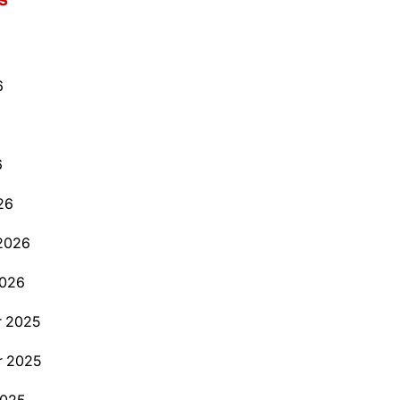
6
6
26
2026
2026
 2025
 2025