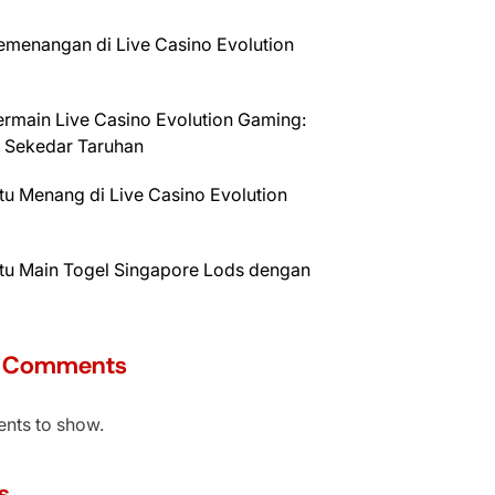
emenangan di Live Casino Evolution
ermain Live Casino Evolution Gaming:
i Sekedar Taruhan
itu Menang di Live Casino Evolution
Jitu Main Togel Singapore Lods dengan
t Comments
nts to show.
s