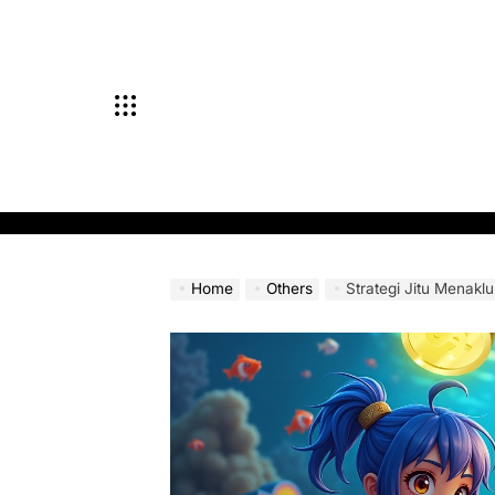
Skip
to
content
Home
Others
Strategi Jitu Menak