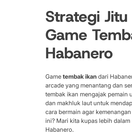
Strategi Jit
Game Temba
Habanero
Game
tembak ikan
dari Habaner
arcade yang menantang dan ser
tembak ikan mengajak pemain u
dan makhluk laut untuk mendapa
cara bermain agar kemenangan b
ini? Mari kita kupas lebih dalam
Habanero.