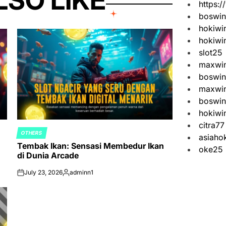
LSO LIKE
https:/
boswin
hokiwi
hokiwi
slot25
maxwi
boswin
maxwi
boswin
hokiwi
citra77
OTHERS
asiaho
POSTED
Tembak Ikan: Sensasi Membedur Ikan
IN
oke25
di Dunia Arcade
July 23, 2026
adminn1
on
Posted
by