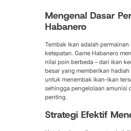
Mengenal Dasar Pe
Habanero
Tembak ikan adalah permainan 
ketepatan. Game Habanero men
nilai poin berbeda – dari ikan 
besar yang memberikan hadiah
untuk menembak ikan-ikan ters
sehingga pengelolaan amunisi 
penting.
Strategi Efektif Me