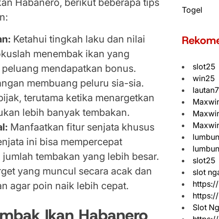
an Habanero, berikut beberapa tips
Togel
n:
an:
Ketahui tingkah laku dan nilai
Rekome
 Fokuslah menembak ikan yang
slot25
n peluang mendapatkan bonus.
win25
ngan membuang peluru sia-sia.
lautan
ijak, terutama ketika menargetkan
Maxwi
ukan lebih banyak tembakan.
Maxwi
Maxwi
l:
Manfaatkan fitur senjata khusus
lumbu
njata ini bisa mempercepat
lumbu
jumlah tembakan yang lebih besar.
slot25
arget yang muncul secara acak dan
slot ng
https:/
 agar poin naik lebih cepat.
https:
Slot Ng
embak Ikan Habanero