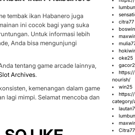
https:/
lumbu
sensat
me tembak ikan Habanero juga
citra77
ermainan ini cocok bagi yang suka
boswin
untungan. Untuk informasi lebih
maxwi
ade, Anda bisa mengunjungi
mulia7
hokiwin
oke25
da tentang game arcade lainnya,
gacor2
https:
Slot Archives
.
nourish/
win25
an konsisten, kemenangan dalam game
https:
an lagi mimpi. Selamat mencoba dan
category/
lautan
lumbu
maxwi
Citra77