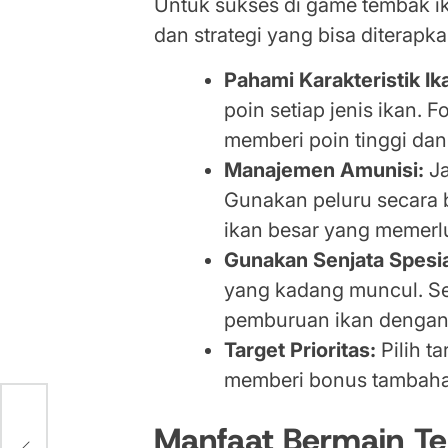
Untuk sukses di game tembak ik
dan strategi yang bisa diterapka
Pahami Karakteristik Ik
poin setiap jenis ikan.
memberi poin tinggi da
Manajemen Amunisi:
Ja
Gunakan peluru secara b
ikan besar yang memerl
Gunakan Senjata Spesia
yang kadang muncul. Se
pemburuan ikan dengan 
Target Prioritas:
Pilih t
memberi bonus tambahan
Manfaat Bermain T