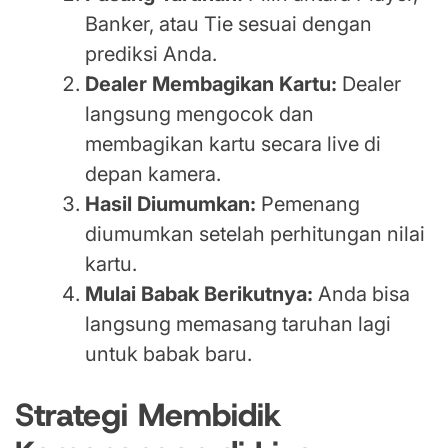
Banker, atau Tie sesuai dengan
prediksi Anda.
Dealer Membagikan Kartu:
Dealer
langsung mengocok dan
membagikan kartu secara live di
depan kamera.
Hasil Diumumkan:
Pemenang
diumumkan setelah perhitungan nilai
kartu.
Mulai Babak Berikutnya:
Anda bisa
langsung memasang taruhan lagi
untuk babak baru.
Strategi Membidik