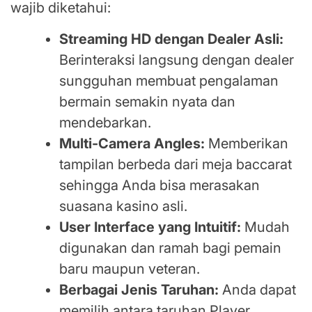
wajib diketahui:
Streaming HD dengan Dealer Asli:
Berinteraksi langsung dengan dealer
sungguhan membuat pengalaman
bermain semakin nyata dan
mendebarkan.
Multi-Camera Angles:
Memberikan
tampilan berbeda dari meja baccarat
sehingga Anda bisa merasakan
suasana kasino asli.
User Interface yang Intuitif:
Mudah
digunakan dan ramah bagi pemain
baru maupun veteran.
Berbagai Jenis Taruhan:
Anda dapat
memilih antara taruhan Player,