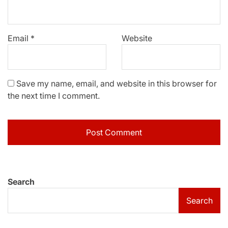
Email
*
Website
Save my name, email, and website in this browser for
the next time I comment.
Search
Search