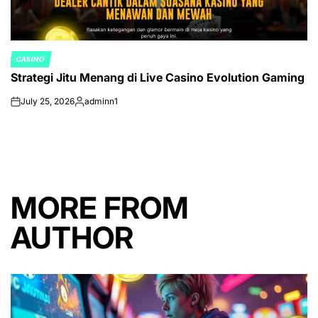
CASINO
POSTED
Strategi Jitu Menang di Live Casino Evolution Gaming
IN
July 25, 2026
adminn1
on
Posted
by
MORE FROM
AUTHOR