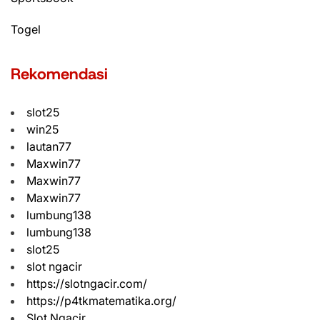
Togel
Rekomendasi
slot25
win25
lautan77
Maxwin77
Maxwin77
Maxwin77
lumbung138
lumbung138
slot25
slot ngacir
https://slotngacir.com/
https://p4tkmatematika.org/
Slot Ngacir