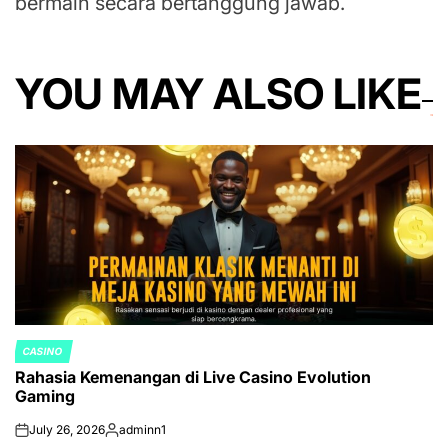
bermain secara bertanggung jawab.
YOU MAY ALSO LIKE
CASINO
POSTED
Rahasia Kemenangan di Live Casino Evolution
IN
Gaming
July 26, 2026
adminn1
on
Posted