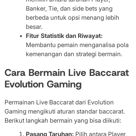
Banker, Tie, dan side bets yang
berbeda untuk opsi menang lebih
besar.
Fitur Statistik dan Riwayat:
Membantu pemain menganalisa pola
kemenangan dan strategi bermain.
Cara Bermain Live Baccarat
Evolution Gaming
Permainan Live Baccarat dari Evolution
Gaming mengikuti aturan standar baccarat.
Berikut langkah bermain yang bisa diikuti:
Pasang Taruhan:
Pilih antara Player,